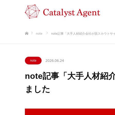
ホーム
note
note記事「大手人材紹介会社が脱スカウトサ
2026.06.24
note
note記事「大手人材
ました